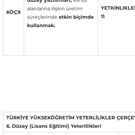
düzey yazılımları,
kendi
YETKINLIKLE
alanlarına ilişkin üretim
KÖÇ9
11
süreçlerinde
etkin biçimde
kullanmak.
TÜRKİYE YÜKSEKÖĞRETİM YETERLİLİKLER ÇERÇEV
6. Düzey (Lisans Eğitimi) Yeterlilikleri