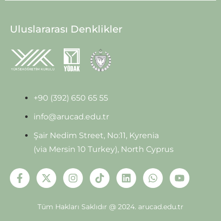
Uluslararası Denklikler
+90 (392) 650 65 55
info@arucad.edu.tr
Şair Nedim Street, No:11, Kyrenia
(via Mersin 10 Turkey), North Cyprus
Tüm Hakları Saklıdır @ 2024.
arucad.edu.tr