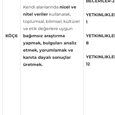
BECERILER-2
Kendi alanlarında
nicel ve
nitel veriler
kullanarak,
YETKINLIKLE
toplumsal, bilimsel, kültürel
1
ve etik değerlere uygun
KÖÇ6
bağımsız araştırma
YETKINLIKLE
yapmak, bulguları analiz
8
etmek, yorumlamak ve
YETKINLIKLE
kanıta dayalı sonuçlar
12
üretmek.