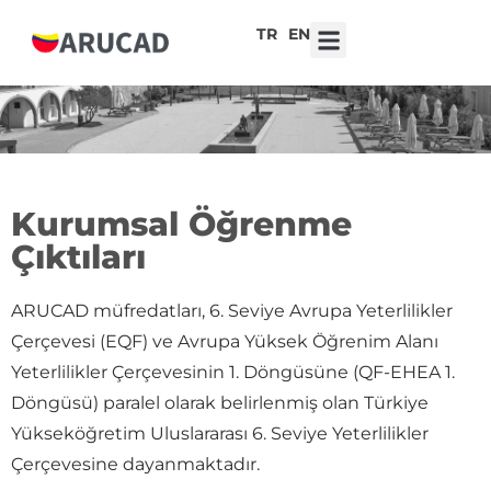
TR
EN
7. Liseler Arası Tasarım Yarışması ‘Robot Kalpler, Duygusal Teknolojiler’
Kurumsal Öğrenme
Çıktıları
ARUCAD müfredatları, 6. Seviye Avrupa Yeterlilikler
Çerçevesi (EQF) ve Avrupa Yüksek Öğrenim Alanı
Yeterlilikler Çerçevesinin 1. Döngüsüne (QF-EHEA 1.
Döngüsü) paralel olarak belirlenmiş olan Türkiye
Yükseköğretim Uluslararası 6. Seviye Yeterlilikler
Çerçevesine dayanmaktadır.