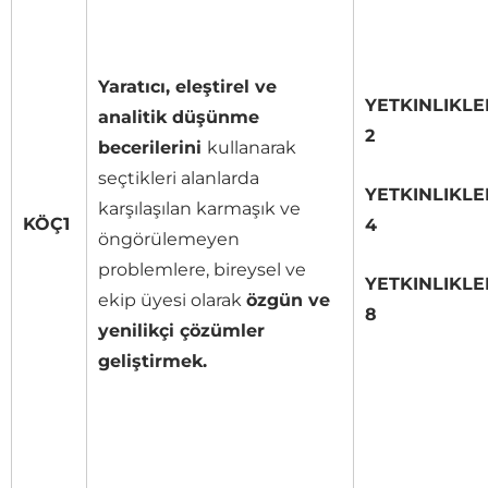
Yaratıcı, eleştirel ve
YETKINLIKLE
analitik düşünme
2
becerilerini
kullanarak
seçtikleri alanlarda
YETKINLIKLE
karşılaşılan karmaşık ve
KÖÇ1
4
öngörülemeyen
problemlere, bireysel ve
YETKINLIKLE
ekip üyesi olarak
özgün ve
8
yenilikçi çözümler
geliştirmek.