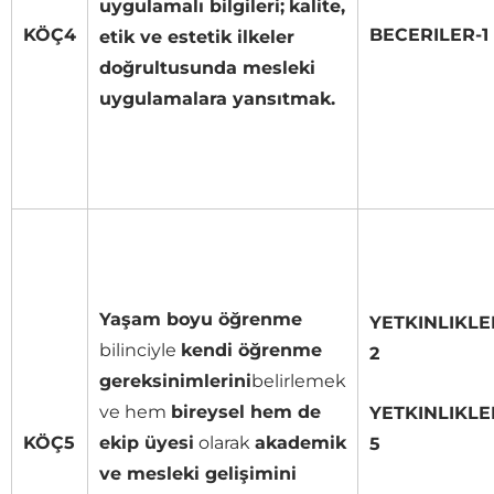
uygulamalı bilgileri;
kalite,
KÖÇ4
BECERILER-1
etik ve estetik ilkeler
doğrultusunda mesleki
uygulamalara yansıtmak.
Yaşam boyu öğrenme
YETKINLIKLE
bilinciyle
kendi öğrenme
2
gereksinimlerini
belirlemek
ve hem
bireysel hem de
YETKINLIKLE
KÖÇ5
ekip üyesi
olarak
akademik
5
ve mesleki gelişimini