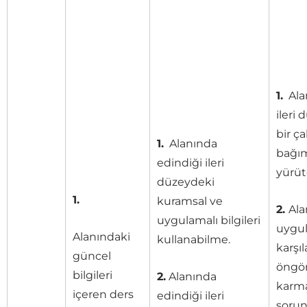
1.
Alanı
ileri
bir ç
1.
Alanında
bağım
edindiği ileri
yürüt
düzeydeki
1.
kuramsal ve
2.
Alan
uygulamalı bilgileri
uygu
Alanındaki
kullanabilme.
karşıl
güncel
öngö
bilgileri
2.
Alanında
karm
içeren ders
edindiği ileri
sorun