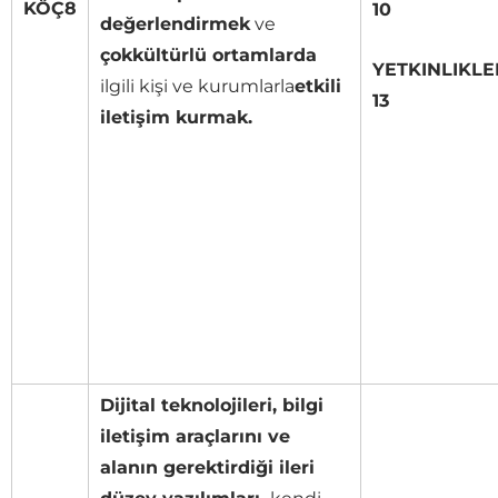
KÖÇ8
10
değerlendirmek
ve
çokkültürlü ortamlarda
YETKINLIKLE
ilgili kişi ve kurumlarla
etkili
13
iletişim kurmak.
Dijital teknolojileri, bilgi
iletişim araçlarını ve
alanın gerektirdiği ileri