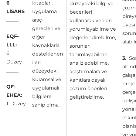
6
kitapları,
düzeydeki bilgi ve
çözme
LİSANS
uygulama
becerileri
birey
_____
araç-
kullanarak verileri
üyesi
gereçleri ve
yorumlayabilme ve
soru
EQF-
diğer
değerlendirebilme,
alabi
LLL:
kaynaklarla
sorunları
6.
desteklenen
tanımlayabilme,
3.
So
Düzey
ileri
analiz edebilme,
altın
_____
düzeydeki
araştırmalara ve
çalışa
kuramsal ve
kanıtlara dayalı
proje
QF-
uygulamalı
çözüm önerileri
çerçe
EHEA:
bilgilere
geliştirebilme.
geliş
1. Düzey
sahip olma.
yönel
etkinl
planl
ve yö