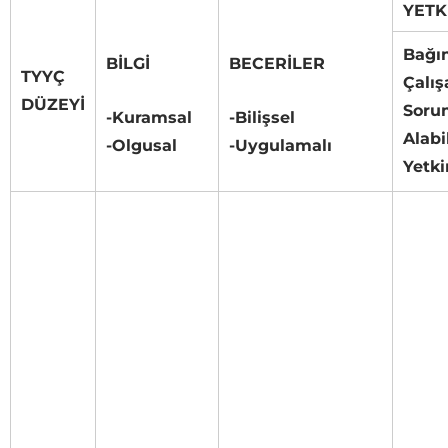
YETK
Bağı
BİLGİ
BECERİLER
TYYÇ
Çalış
DÜZEYİ
Soru
-Kuramsal
-Bilişsel
Alab
-Olgusal
-Uygulamalı
Yetki