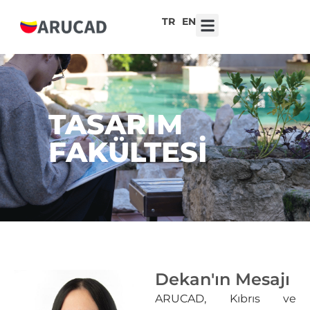
TR
EN
7. Liseler Arası Tasarım Yarışması ‘Robot Kalpler, Duygusal Teknolojiler’
TASARIM
FAKÜLTESİ
Dekan'ın Mesajı
ARUCAD, Kıbrıs ve