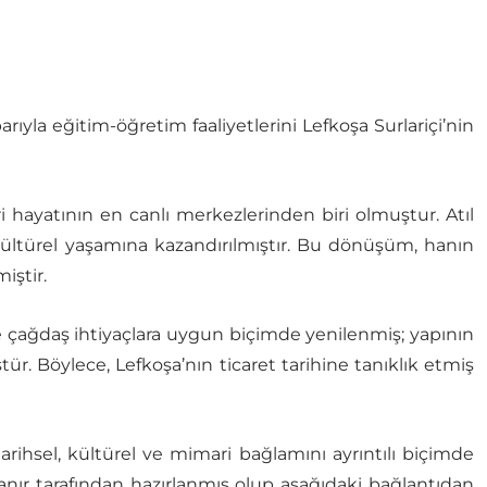
rıyla eğitim-öğretim faaliyetlerini Lefkoşa Surlariçi’nin
ri hayatının en canlı merkezlerinden biri olmuştur. Atıl
kültürel yaşamına kazandırılmıştır. Bu dönüşüm, hanın
iştir.
ağdaş ihtiyaçlara uygun biçimde yenilenmiş; yapının
r. Böylece, Lefkoşa’nın ticaret tarihine tanıklık etmiş
tarihsel, kültürel ve mimari bağlamını ayrıntılı biçimde
anır tarafından hazırlanmış olup aşağıdaki bağlantıdan