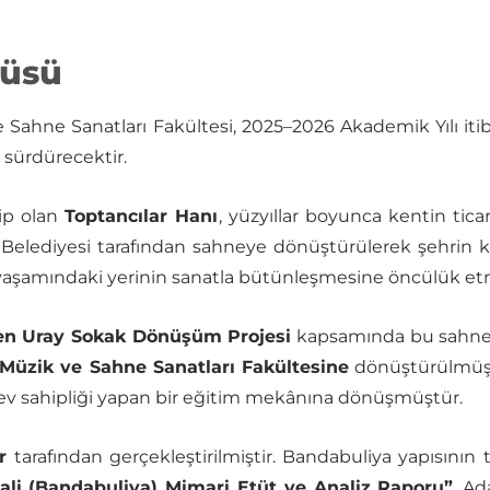
püsü
 Sahne Sanatları Fakültesi, 2025–2026 Akademik Yılı itiba
 sürdürecektir.
hip olan
Toptancılar Hanı
, yüzyıllar boyunca kentin tica
 Belediyesi tarafından sahneye dönüştürülerek şehrin 
yaşamındaki yerinin sanatla bütünleşmesine öncülük etm
len Uray Sokak Dönüşüm Projesi
kapsamında bu sahne ç
üzik ve Sahne Sanatları Fakültesine
dönüştürülmüştü
na ev sahipliği yapan bir eğitim mekânına dönüşmüştür.
r
tarafından gerçekleştirilmiştir. Bandabuliya yapısının 
Hali (Bandabuliya) Mimari Etüt ve Analiz Raporu”
, Ad