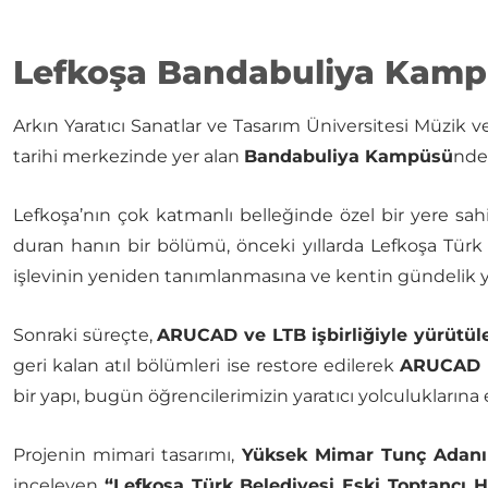
Lefkoşa Bandabuliya Kam
Arkın Yaratıcı Sanatlar ve Tasarım Üniversitesi Müzik ve
tarihi merkezinde yer alan
Bandabuliya Kampüsü
nde
Lefkoşa’nın çok katmanlı belleğinde özel bir yere sa
duran hanın bir bölümü, önceki yıllarda Lefkoşa Türk
işlevinin yeniden tanımlanmasına ve kentin gündelik 
Sonraki süreçte,
ARUCAD ve LTB işbirliğiyle yürütü
geri kalan atıl bölümleri ise restore edilerek
ARUCAD M
bir yapı, bugün öğrencilerimizin yaratıcı yolculukları
Projenin mimari tasarımı,
Yüksek Mimar Tunç Adanı
inceleyen
“Lefkoşa Türk Belediyesi Eski Toptancı 