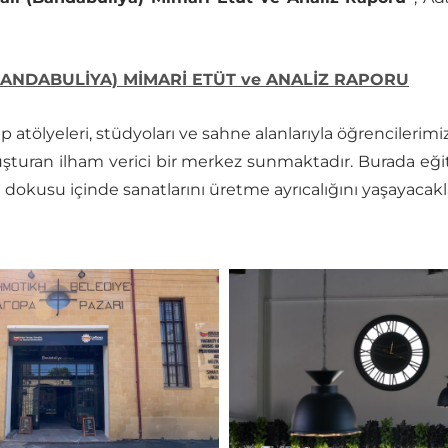
(BANDABULİYA) MİMARİ ETÜT ve ANALİZ RAPORU
yeleri, stüdyoları ve sahne alanlarıyla öğrencilerimize
luşturan ilham verici bir merkez sunmaktadır. Burada e
okusu içinde sanatlarını üretme ayrıcalığını yaşayacakla