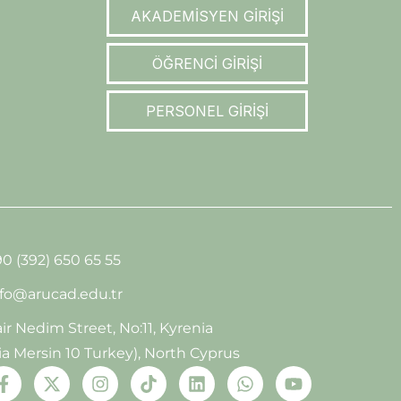
AKADEMİSYEN GİRİŞİ
ÖĞRENCİ GİRİŞİ
PERSONEL GİRİŞİ
0 (392) 650 65 55
nfo@arucad.edu.tr
ir Nedim Street, No:11, Kyrenia
ia Mersin 10 Turkey), North Cyprus