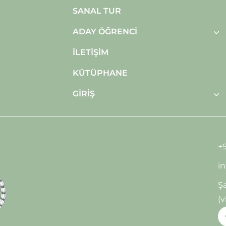
SANAL TUR
ADAY ÖĞRENCI
İLETIŞIM
KÜTÜPHANE
GIRIŞ
+9
i
Şa
(v