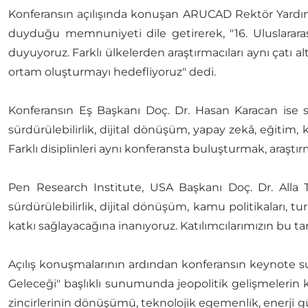
Konferansın açılışında konuşan ARUCAD Rektör Yardımc
duyduğu memnuniyeti dile getirerek, "16. Uluslarar
duyuyoruz. Farklı ülkelerden araştırmacıları aynı çatı alt
ortam oluşturmayı hedefliyoruz" dedi.
Konferansın Eş Başkanı Doç. Dr. Hasan Karacan ise 
sürdürülebilirlik, dijital dönüşüm, yapay zekâ, eğitim
Farklı disiplinleri aynı konferansta buluşturmak, araştır
⁠Pen Research Institute, USA Başkanı Doç. Dr. Alla T
sürdürülebilirlik, dijital dönüşüm, kamu politikaları, 
katkı sağlayacağına inanıyoruz. Katılımcılarımızın bu ta
Açılış konuşmalarının ardından konferansın keynote 
Geleceği" başlıklı sunumunda jeopolitik gelişmelerin kü
zincirlerinin dönüşümü, teknolojik egemenlik, enerji g