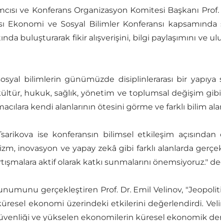
ısı ve Konferans Organizasyon Komitesi Başkanı Prof. 
ası Ekonomi ve Sosyal Bilimler Konferansı kapsamında 
ında buluşturarak fikir alışverişini, bilgi paylaşımını ve ul
sosyal bilimlerin günümüzde disiplinlerarası bir yapı
, kültür, hukuk, sağlık, yönetim ve toplumsal değişim g
macılara kendi alanlarının ötesini görme ve farklı bilim ala
sarikova ise konferansın bilimsel etkileşim açısından ö
turizm, inovasyon ve yapay zekâ gibi farklı alanlarda gerç
rtışmalara aktif olarak katkı sunmalarını önemsiyoruz." de
sunumunu gerçekleştiren Prof. Dr. Emil Velinov, "Jeop
resel ekonomi üzerindeki etkilerini değerlendirdi. Velin
üvenliği ve yükselen ekonomilerin küresel ekonomik denge