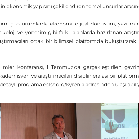
n ekonomik yapısını şekillendiren temel unsurlar arasınd
im içi oturumlarda ekonomi, dijital dönüşüm, yazılım müh
ikoloji ve yönetim gibi farklı alanlarda hazırlanan araş
ştırmacıları ortak bir bilimsel platformda buluşturarak
ilimler Konferansı, 1 Temmuz'da gerçekleştirilen çev
emisyen ve araştırmacıları disiplinlerarası bir platformda 
 detaylı programa eclss.org/kyrenia adresinden ulaşılabili