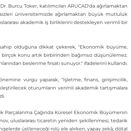
Dr. Burcu Toker, katılımcıları ARUCAD'da ağırlamaktan
sizleri üniversitemizde ağırlamaktan büyük mutluluk
uslararası akademik iş birliklerini destekleyen verimli bir
ya sahip olduğuna dikkat çekerek, "Ekonomik büyüme,
ibi birçok konu artık birbirinden bağımsız düşünülemez.
nlarından beslenme fırsatı sunuyor." ifadelerini kullandı.
nemine vurgu yaparak, "İşletme, finans, girişimcilik,
ekleştirilecek oturumların verimli akademik tartışmalara
di.
olitik Parçalanma Çağında Küresel Ekonomik Büyümenin
ov, uluslararası ticaretin yeniden şekillenmesi, tedarik
lerde üstleneceği rolü ele alırken, yapay zekâ, dijital