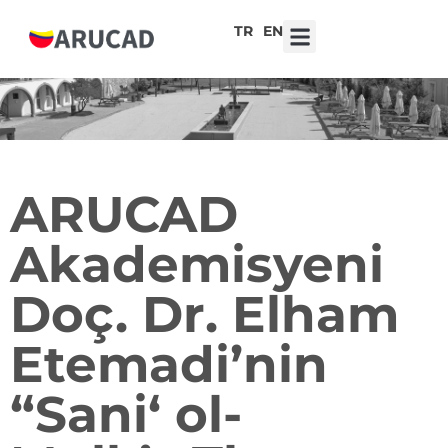
TR
EN
7. Liseler Arası Tasarım Yarışması ‘Robot Kalpler, Duygusal Teknolojiler’
ARUCAD
Akademisyeni
Doç. Dr. Elham
Etemadi’nin
“Sani‘ ol-