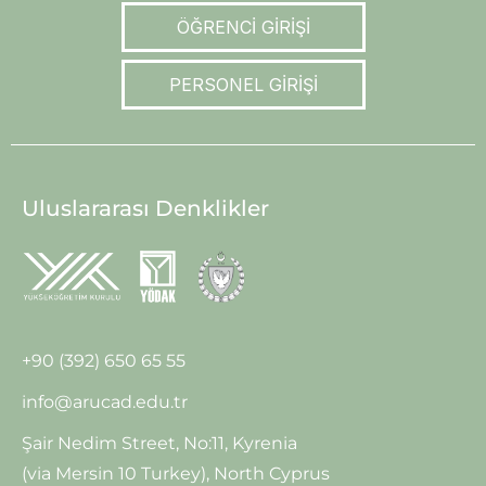
ÖĞRENCİ GİRİŞİ
PERSONEL GİRİŞİ
Uluslararası Denklikler
+90 (392) 650 65 55
info@arucad.edu.tr
Şair Nedim Street, No:11, Kyrenia
(via Mersin 10 Turkey), North Cyprus