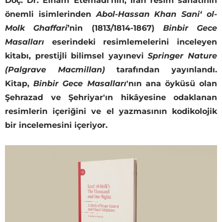
Doç. Dr. Elham Etemadi’nin, İran resim sanatının
önemli isimlerinden
Abol-Hassan Khan Sani‘ ol-
Molk Ghaffari
’nin (1813/1814-1867)
Binbir Gece
Masalları
eserindeki resimlemelerini inceleyen
kitabı, prestijli bilimsel yayınevi
Springer Nature
(Palgrave Macmillan)
tarafından yayınlandı.
Kitap,
Binbir Gece Masalları
'nın ana öyküsü olan
Şehrazad ve Şehriyar'ın hikâyesine odaklanan
resimlerin içeriğini ve el yazmasının kodikolojik
bir incelemesini içeriyor.