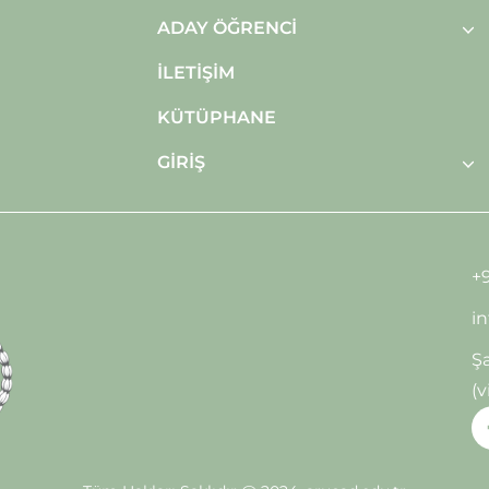
ADAY ÖĞRENCI
İLETIŞIM
KÜTÜPHANE
GIRIŞ
+9
i
Şa
(v