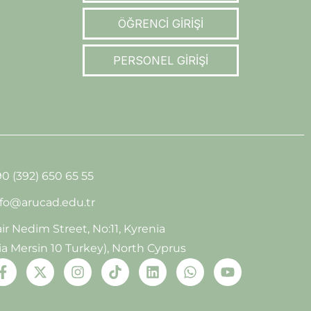
ÖĞRENCİ GİRİŞİ
PERSONEL GİRİŞİ
0 (392) 650 65 55
nfo@arucad.edu.tr
ir Nedim Street, No:11, Kyrenia
ia Mersin 10 Turkey), North Cyprus