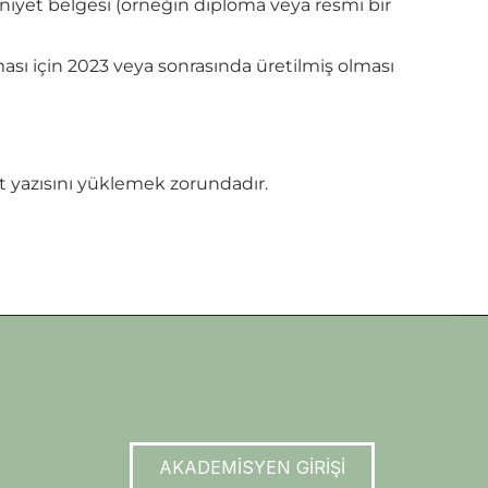
iyet belgesi (örneğin diploma veya resmi bir
ası için 2023 veya sonrasında üretilmiş olması
et yazısını yüklemek zorundadır.
AKADEMİSYEN GİRİŞİ