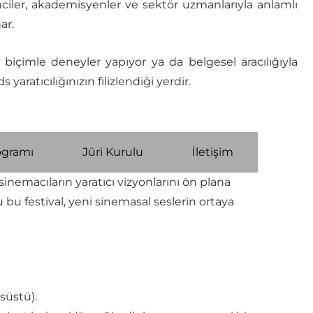
nciler, akademisyenler ve sektör uzmanlarıyla anlamlı
ar.
er biçimle deneyler yapıyor ya da belgesel aracılığıyla
aratıcılığınızın filizlendiği yerdir.
ogramı
Jüri Kurulu
İletişim
nemacıların yaratıcı vizyonlarını ön plana
 bu festival, yeni sinemasal seslerin ortaya
süstü).