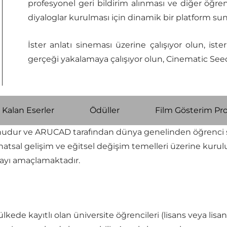
profesyonel geri bildirim alınması ve diğer öğre
diyaloglar kurulması için dinamik bir platform sun
İster anlatı sineması üzerine çalışıyor olun, ist
gerçeği yakalamaya çalışıyor olun, Cinematic Seeds y
 Kalan Eserler
Ödüller
Film Gösterim Pr
yonudur ve ARUCAD tarafından dünya genelinden öğrenci si
natsal gelişim ve eğitsel değişim temelleri üzerine kurulu
mayı amaçlamaktadır.
kede kayıtlı olan üniversite öğrencileri (lisans veya lisan