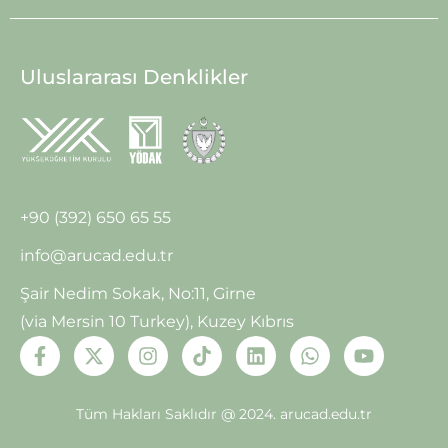
Uluslararası Denklikler
+90 (392) 650 65 55
info@arucad.edu.tr
Şair Nedim Sokak, No:11, Girne
(via Mersin 10 Turkey), Kuzey Kıbrıs
Tüm Hakları Saklıdır @ 2024.
arucad.edu.tr