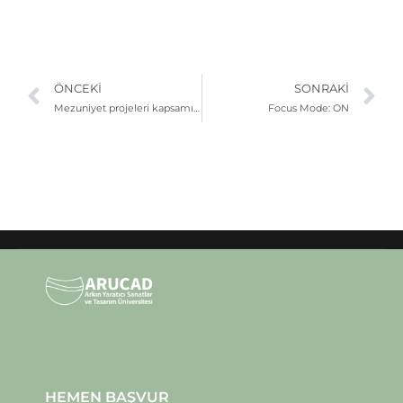
ÖNCEKI
SONRAKI
Mezuniyet projeleri kapsamında hazırlanan “Yeni Yıl, Yeni Ben: Palto” seyirciyle buluşuyor
Focus Mode: ON
HEMEN BAŞVUR