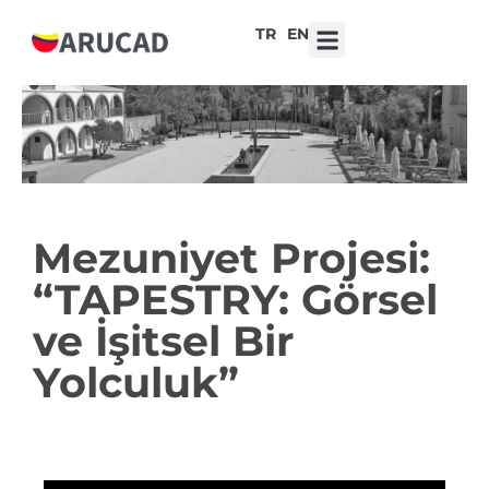
TR
EN
7. Liseler Arası Tasarım Yarışması ‘Robot Kalpler, Duygusal Teknolojiler’
Mezuniyet Projesi:
“TAPESTRY: Görsel
ve İşitsel Bir
Yolculuk”