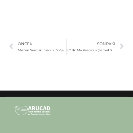
ÖNCEKI
SONRAKI
Mezun Sergisi: İnsanın Doğanın Bir Parçası Olarak | Sergei Soletskii
LOTR: My Precious (Temel Sanat II – Sanat Fakültesi Öğrenci İşleri Sergisi)