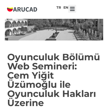
TR
EN
7. Liseler Arası Tasarım Yarışması ‘Robot Kalpler, Duygusal Teknolojiler’
Oyunculuk Bölümü
Web Semineri:
Cem Yiğit
Üzümoğlu ile
Oyunculuk Hakları
Üzerine