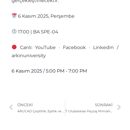
gerçekleştirilecektir.
6 Kasım 2025, Perşembe
17.00 | BA SPE-04
Canlı: YouTube · Facebook · LinkedIn /
arkinuniversity
6 Kasım 2025
/
5:00 PM
-
7:00 PM
ÖNCEKI
SONRAKI
ARUCAD Çeşitlilik, Eşitlik ve Kapsayıcılık Ofisi Konferansı: “İnsan Ticareti”
7. Uluslararası Peyzaj Mimarlığı Araştırmaları Kongresi (ICLAR 2025), ARUCAD’da Gerçekleşecek