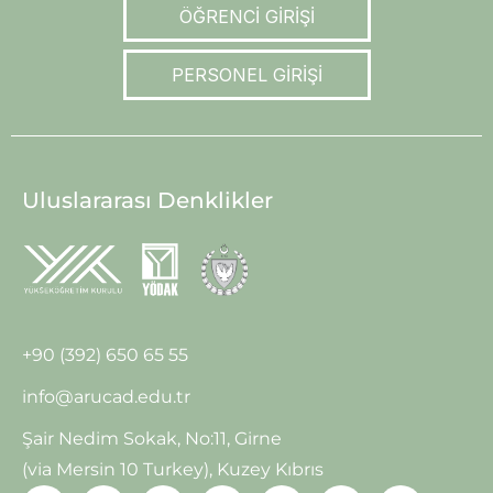
ÖĞRENCİ GİRİŞİ
PERSONEL GİRİŞİ
Uluslararası Denklikler
+90 (392) 650 65 55
info@arucad.edu.tr
Şair Nedim Sokak, No:11, Girne
(via Mersin 10 Turkey), Kuzey Kıbrıs